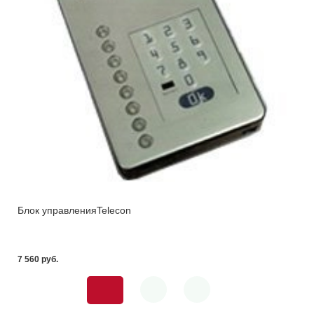
Блок управленияTelecon
7 560 pуб.