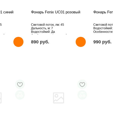
1 синий
Фонарь Fenix UC01 розовый
Фонарь Fen
45
Световой поток, лм: 45
Световой пото
Дальность, м: 7
Водостойкий:
Водостойкий: Да
Особенности
к-брелок
Особенности: Фонарик-брелок
890 pуб.
990 pуб.