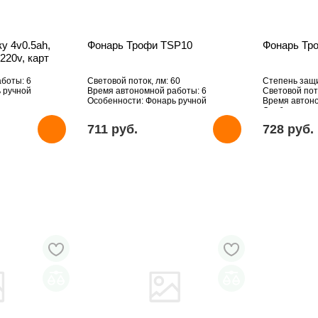
у 4v0.5ah,
Фонарь Трофи TSP10
Фонарь Тр
220v, карт
боты: 6
Световой поток, лм: 60
Степень защи
 ручной
Время автономной работы: 6
Световой пото
Особенности: Фонарь ручной
Время автоно
Особенности:
711 pуб.
728 pуб.