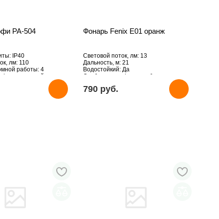
офи PA-504
Фонарь Fenix E01 оранж
ты: IP40
Световой поток, лм: 13
к, лм: 110
Дальность, м: 21
мной работы: 4
Водостойкий: Да
 Фонарь ручной
Особенности: Фонарик-брелок
790 pуб.