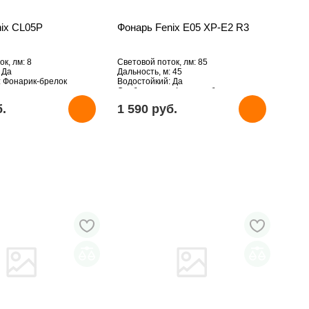
nix CL05P
Фонарь Fenix E05 XP-E2 R3
к, лм: 8
Световой поток, лм: 85
 Да
Дальность, м: 45
: Фонарик-брелок
Водостойкий: Да
Особенности: Фонарик-брелок
б.
1 590 pуб.