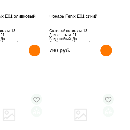
ix E01 оливковый
Фонарь Fenix E01 синий
к, лм: 13
Световой поток, лм: 13
 21
Дальность, м: 21
 Да
Водостойкий: Да
: Фонарик-брелок
Особенности: Фонарик-брелок
790 pуб.