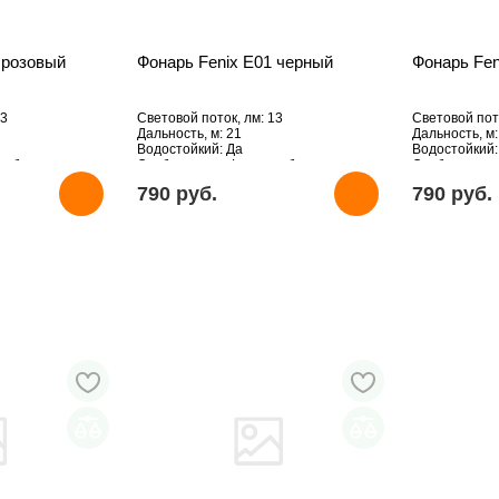
 розовый
Фонарь Fenix E01 черный
Фонарь Fen
13
Световой поток, лм: 13
Световой пото
Дальность, м: 21
Дальность, м:
Водостойкий: Да
Водостойкий:
к-брелок
Особенности: Фонарик-брелок
Особенности
790 pуб.
790 pуб.