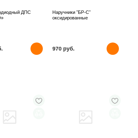
одиодный ДПС
Наручники "БР-С"
О»
оксидированные
б.
970 pуб.