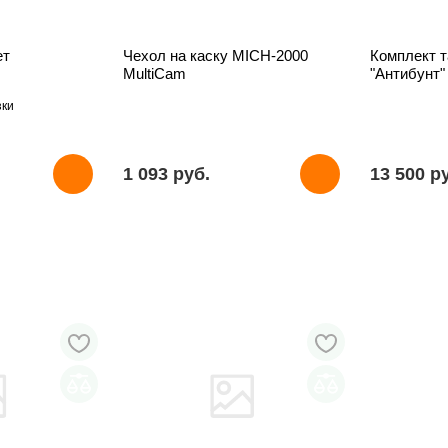
ет
Чехол на каску MICH-2000
Комплект 
MultiCam
"Антибунт"
зки
1 093 pуб.
13 500 p