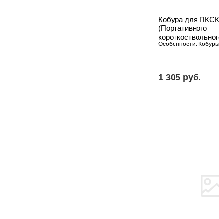
Кобура для ПКСК
(Портативного
короткоствольног
Особенности: Кобур
карабина) и анало
базе.
1 305 pуб.