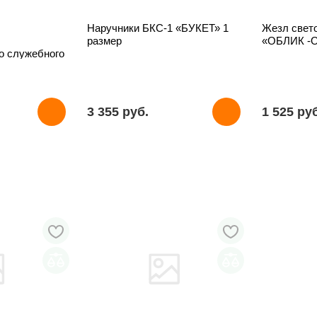
Наручники БКС-1 «БУКЕТ» 1
Жезл свет
размер
«ОБЛИК -
о служебного
ы
гов на его
3 355 pуб.
1 525 pу