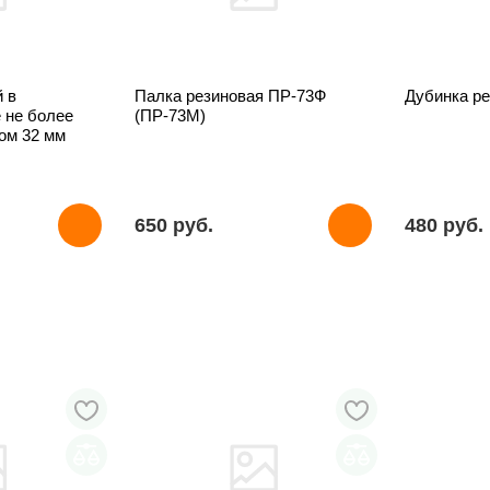
 в
Палка резиновая ПР-73Ф
Дубинка ре
 не более
(ПР-73М)
ом 32 мм
650 pуб.
480 pуб.