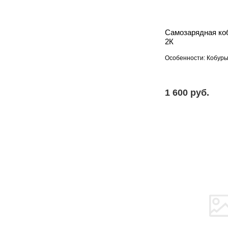
Самозарядная ко
2К
Особенности: Кобур
1 600 pуб.