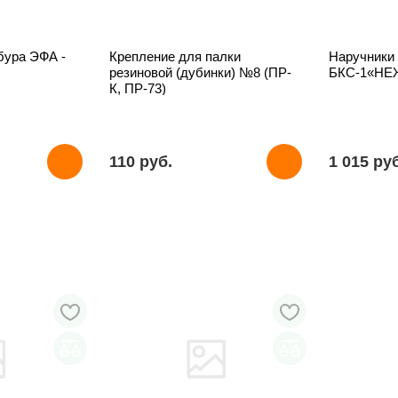
бура ЭФА -
Крепление для палки
Наручники
резиновой (дубинки) №8 (ПР-
БКС-1«НЕ
К, ПР-73)
ы
110 pуб.
1 015 pу