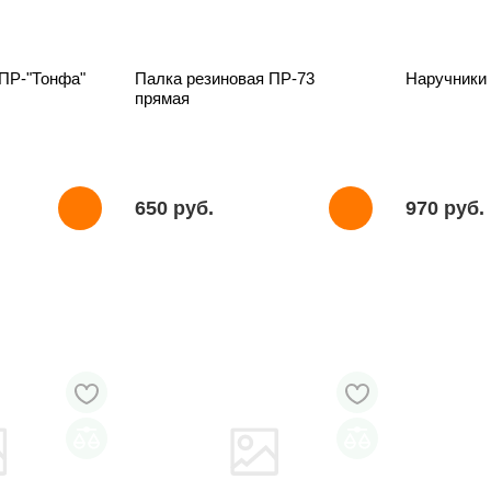
 ПР-"Тонфа"
Палка резиновая ПР-73
Наручники
прямая
650 pуб.
970 pуб.