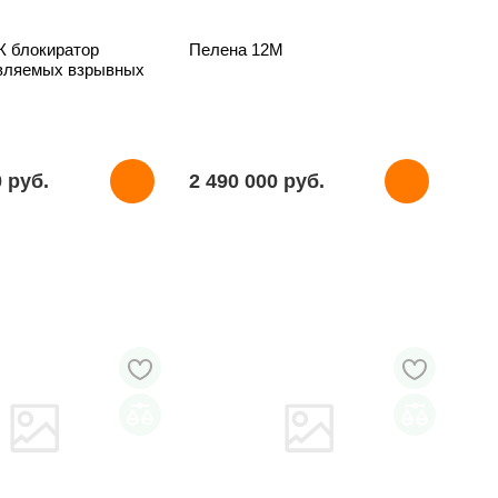
 блокиратор
Пелена 12М
вляемых взрывных
0 pуб.
2 490 000 pуб.