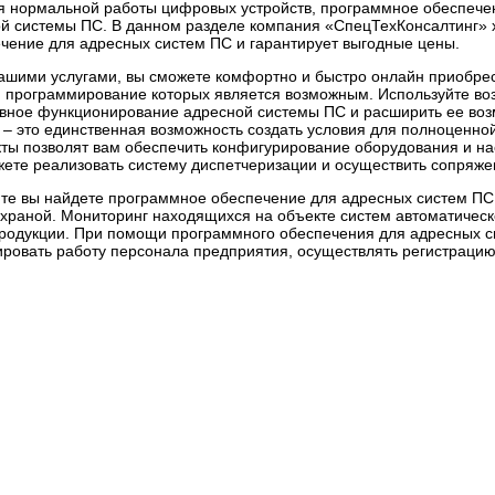
 нормальной работы цифровых устройств, программное обеспечен
й системы ПС. В данном разделе компания «СпецТехКонсалтинг» 
чение для адресных систем ПС и гарантирует выгодные цены.
ашими услугами, вы сможете комфортно и быстро онлайн приобре
, программирование которых является возможным. Используйте во
вное функционирование адресной системы ПС и расширить ее воз
 – это единственная возможность создать условия для полноценно
ты позволят вам обеспечить конфигурирование оборудования и на
жете реализовать систему диспетчеризации и осуществить сопряже
те вы найдете программное обеспечение для адресных систем ПС,
храной. Мониторинг находящихся на объекте систем автоматичес
родукции. При помощи программного обеспечения для адресных с
ировать работу персонала предприятия, осуществлять регистрацию 