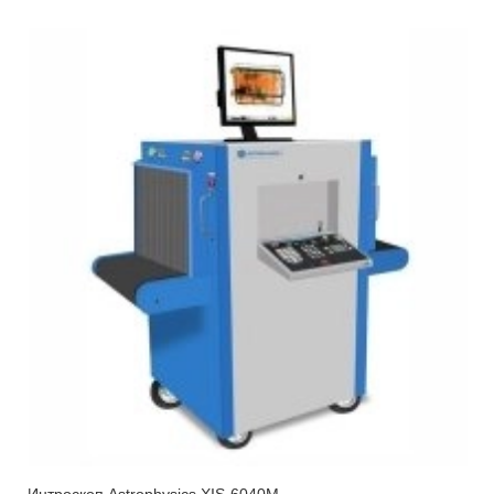
Интроскоп Astrophysics XIS-6040M