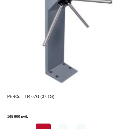
PERCo-TTR-07G (07.1G)
165 900 pуб.