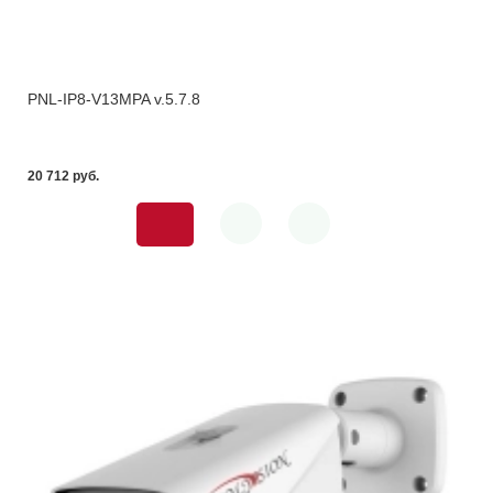
PNL-IP8-V13MPA v.5.7.8
20 712 pуб.