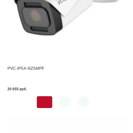
PVC-IP5X-NZ5MPF
20 655 pуб.