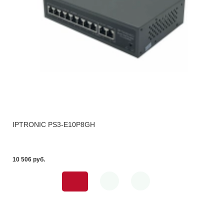
IPTRONIC PS3-E10P8GH
10 506 pуб.