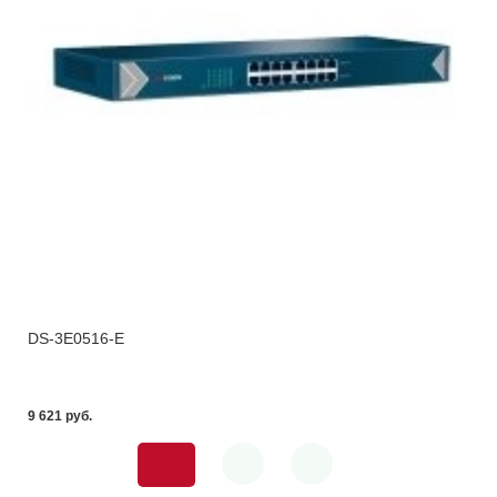
DS-3E0516-E
9 621 pуб.