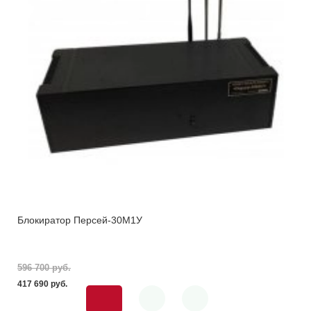
Блокиратор Персей-30М1У
596 700 pуб.
417 690 pуб.