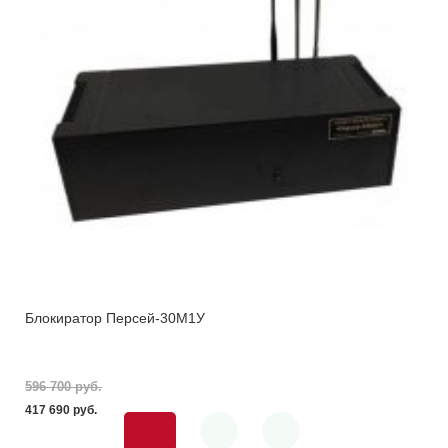
Блокиратор Персей-30М1У
596 700 pуб.
417 690 pуб.