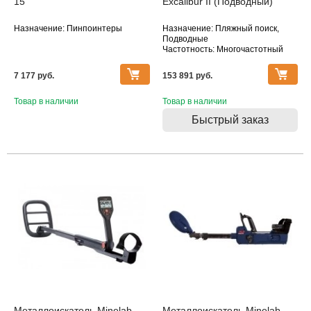
15
Excalibur II (Подводный)
Назначение: Пинпоинтеры
Назначение: Пляжный поиск,
Подводные
Частотность: Многочастотный
Тип катушки: DD
Водонепроницаемость: Катушка,
7 177 pуб.
153 891 pуб.
Блок
Товар в наличии
Товар в наличии
Быстрый заказ
Металлоискатель Minelab
Металлоискатель Minelab