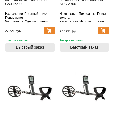
Go-Find 66
SDC 2300
Назначение: Пляжный поиск,
Назначение: Подводные, Поиск
Поиск монет
золота
Частотность: Одночастотный
Частотность: Многочастотный
Тип катушки: DD
Тип катушки: MONO
Водонепроницаемость: Катушка
Водонепроницаемость: Катушка,
22 221 pуб.
427 491 pуб.
Блок
Товар в наличии
Товар в наличии
Быстрый заказ
Быстрый заказ