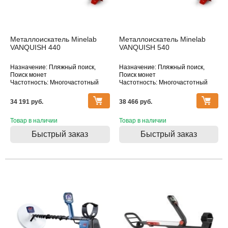
Металлоискатель Minelab
Металлоискатель Minelab
VANQUISH 440
VANQUISH 540
Назначение: Пляжный поиск,
Назначение: Пляжный поиск,
Поиск монет
Поиск монет
Частотность: Многочастотный
Частотность: Многочастотный
Тип катушки: DD
Тип катушки: DD
Водонепроницаемость: Катушка
Водонепроницаемость: Катушка
34 191 pуб.
38 466 pуб.
Товар в наличии
Товар в наличии
Быстрый заказ
Быстрый заказ
Товара нет в наличии