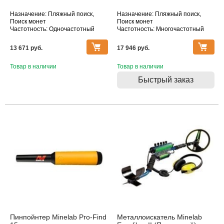
Назначение: Пляжный поиск,
Назначение: Пляжный поиск,
Поиск монет
Поиск монет
Частотность: Одночастотный
Частотность: Многочастотный
Тип катушки: MONO
Тип катушки: MONO
Водонепроницаемость: Катушка
Водонепроницаемость: Катушка
13 671 pуб.
17 946 pуб.
Товар в наличии
Товар в наличии
Быстрый заказ
Пинпойнтер Minelab Pro-Find
Металлоискатель Minelab