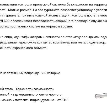
рганизации контроля пропускной системы безопасности на террито
ость. Малые размеры и вес турникета позволяет установку в услов
 турникета при интенсивной эксплуатации. Контроль доступа чере
РД 600 обеспечивает безопасность аварийного прохода в случае э
рочих пропускных систем на мировом уровне.
ия лица, идентификаторами личности по отпечатку пальца или лад
оборудование через сухие контакты: компьютер или металлодетекто
асности охраняемого объекта.
 нежелательных повреждений, которые
й стали. Также есть возможность
ленной из декоративного камня черного
 можно изготовить индивидуально - от 510