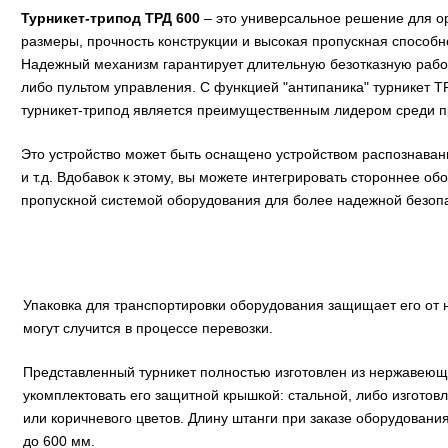
Турникет-трипод ТРД 600
– это универсальное решение для о
размеры, прочность конструкции и высокая пропускная способн
Надежный механизм гарантирует длительную безотказную работу
либо пультом управления. С функцией "антипаника" турникет Т
турникет-трипод является преимущественным лидером среди п
Это устройство может быть оснащено устройством распознаван
и т.д. Вдобавок к этому, вы можете интегрировать стороннее 
пропускной системой оборудования для более надежной безоп
Упаковка для транспортировки оборудования защищает его от
могут случится в процессе перевозки.
Представленный турникет полностью изготовлен из нержавеюще
укомплектовать его защитной крышкой: стальной, либо изготов
или коричневого цветов. Длину штанги при заказе оборудования
до 600 мм.