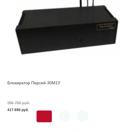
Блокиратор Персей-30М1У
596 700 pуб.
417 690 pуб.