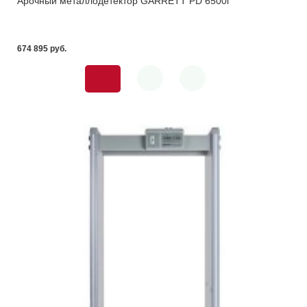
Арочный металлодетектор GARRETT PD 6500i
674 895 pуб.