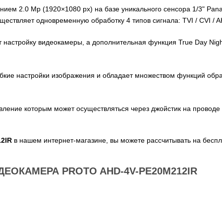
ем 2.0 Мр (1920×1080 px) на базе уникального сенсора 1/3" Pan
ществляет одновременную обработку 4 типов сигнала: TVI / CVI /
настройку видеокамеры, а дополнительная функция True Day Nigh
бкие настройки изображения и обладает множеством функций обраб
вление которым может осуществляться через джойстик на провод
2IR
в нашем интернет-магазине, вы можете рассчитывать на беспл
ЕОКАМЕРА PROTO AHD-4V-PE20M212IR