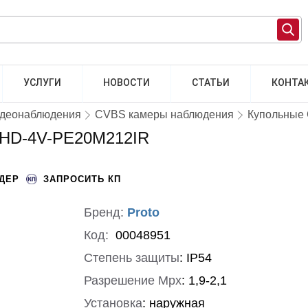
УСЛУГИ
НОВОСТИ
СТАТЬИ
КОНТА
идеонаблюдения
CVBS камеры наблюдения
Купольные
AHD-4V-PE20M212IR
НДЕР
ЗАПРОСИТЬ КП
Бренд:
Proto
Код:
00048951
Степень защиты
:
IP54
Разрешение Mpx
:
1,9-2,1
Установка
:
наружная