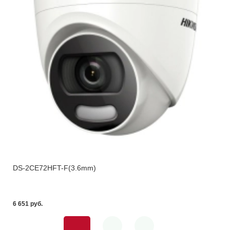
DS-2CE72HFT-F(3.6mm)
6 651 pуб.