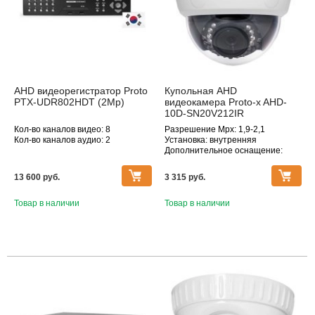
AHD видеорегистратор Proto
Купольная AHD
PTX-UDR802HDT (2Mp)
видеокамера Proto-x AHD-
10D-SN20V212IR
Кол-во каналов видео: 8
Разрешение Mpx: 1,9-2,1
Кол-во каналов аудио: 2
Установка: внутренняя
Дополнительное оснащение:
инфракрасная подсветка
Объектив (фокусное расстояние,
13 600 pуб.
3 315 pуб.
мм): 2.8-12
Товар в наличии
Товар в наличии