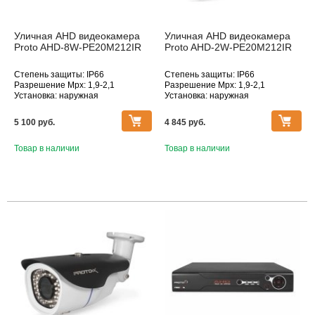
Уличная AHD видеокамера
Уличная AHD видеокамера
Proto AHD-8W-PE20M212IR
Proto AHD-2W-PE20M212IR
Степень защиты: IP66
Степень защиты: IP66
Разрешение Mpx: 1,9-2,1
Разрешение Mpx: 1,9-2,1
Установка: наружная
Установка: наружная
Дополнительное оснащение:
Дополнительное оснащение:
инфракрасная подсветка
инфракрасная подсветка
5 100 pуб.
4 845 pуб.
Объектив (фокусное расстояние,
Объектив (фокусное расстояние,
мм): 2.8-12
мм): 2.8-12
Товар в наличии
Товар в наличии