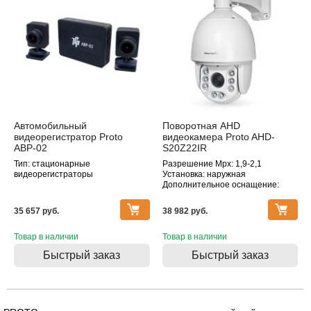
Автомобильный
Поворотная AHD
видеорегистратор Proto
видеокамера Proto AHD-
АВР-02
S20Z22IR
Тип: стационарные
Разрешение Mpx: 1,9-2,1
видеорегистраторы
Установка: наружная
Дополнительное оснащение:
поворотная, инфракрасная
подсветка, оптическое
35 657 pуб.
38 982 pуб.
увеличение
Объектив (фокусное расстояние,
Товар в наличии
мм): 2.8
Товар в наличии
Быстрый заказ
Быстрый заказ