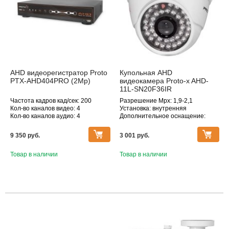
AHD видеорегистратор Proto
Купольная AHD
PTX-AHD404PRO (2Mp)
видеокамера Proto-x AHD-
11L-SN20F36IR
Частота кадров кад/сек: 200
Разрешение Mpx: 1,9-2,1
Кол-во каналов видео: 4
Установка: внутренняя
Кол-во каналов аудио: 4
Дополнительное оснащение:
Макс. поддерживаемое
инфракрасная подсветка
разрешение, Мпикс: 1920×1080
Объектив (фокусное расстояние,
9 350 pуб.
3 001 pуб.
мм): 2.8
Товар в наличии
Товар в наличии