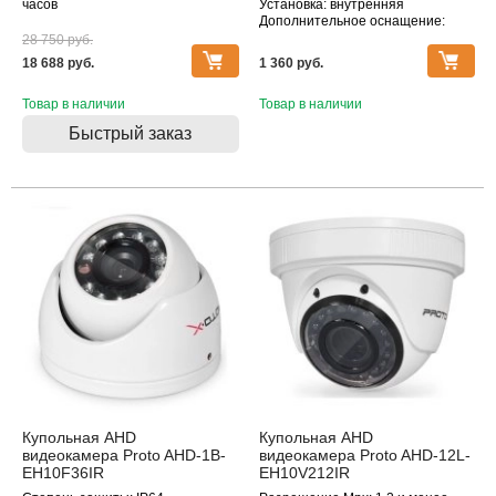
часов
Установка: внутренняя
Дополнительное оснащение:
инфракрасная подсветка
28 750 pуб.
Объектив (фокусное расстояние,
18 688 pуб.
1 360 pуб.
мм): 2.8
Товар в наличии
Товар в наличии
Быстрый заказ
Купольная AHD
Купольная AHD
видеокамера Proto AHD-1B-
видеокамера Proto AHD-12L-
EH10F36IR
EH10V212IR