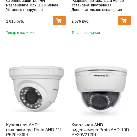
Степень защиты: IP64
Разрешение Mpx: 1,2 и менее
Разрешение Mpx: 1,2 и менее
Установка: внутренняя
Установка: наружная
Дополнительное оснащение:
Дополнительное оснащение:
инфракрасная подсветка
антивандальное исполнение,
Объектив (фокусное расстояние,
1 615 pуб.
2 576 pуб.
инфракрасная подсветка
мм): 2.8-12
Объектив (фокусное расстояние,
мм): 2.8
Товар в наличии
Товар в наличии
Купольная AHD
Купольная AHD
видеокамера Proto AHD-11L-
видеокамера Proto AHD-10D-
PE20F36IR
PE20V212IR