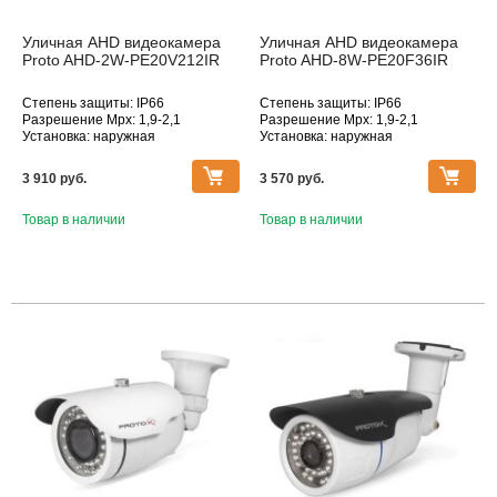
Уличная AHD видеокамера
Уличная AHD видеокамера
Proto AHD-2W-PE20V212IR
Proto AHD-8W-PE20F36IR
Степень защиты: IP66
Степень защиты: IP66
Разрешение Mpx: 1,9-2,1
Разрешение Mpx: 1,9-2,1
Установка: наружная
Установка: наружная
Дополнительное оснащение:
Дополнительное оснащение:
инфракрасная подсветка
инфракрасная подсветка
3 910 pуб.
3 570 pуб.
Объектив (фокусное расстояние,
Объектив (фокусное расстояние,
мм): 2.8-12
мм): 2.8
Товар в наличии
Товар в наличии