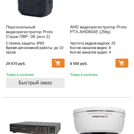
Персональный
AHD видеорегистратор Proto
видеорегистратор Proto
PTX-AHD804E (2Mp)
Страж ПВР- 06 (исп.2)
Степень защиты: IP65
Частота кадров кад/сек: 25
Время автономной работы: до 10
Кол-во каналов видео: 8
часов
Кол-во каналов аудио: 4
Объем памяти: 64 Гб
Макс. поддерживаемое
разрешение, Мпикс: 1920×1080
29 670 pуб.
8 500 pуб.
Товар в наличии
Товар в наличии
Быстрый заказ