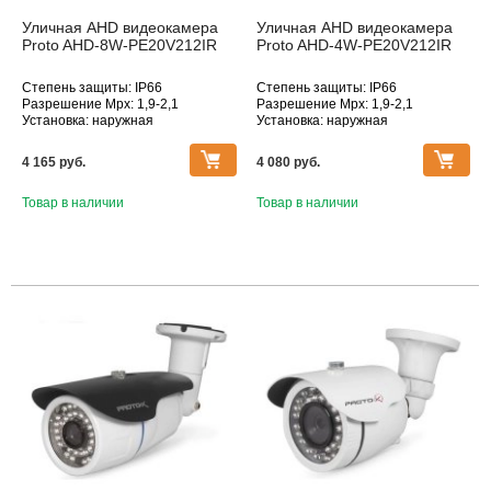
Уличная AHD видеокамера
Уличная AHD видеокамера
Proto AHD-8W-PE20V212IR
Proto AHD-4W-PE20V212IR
Степень защиты: IP66
Степень защиты: IP66
Разрешение Mpx: 1,9-2,1
Разрешение Mpx: 1,9-2,1
Установка: наружная
Установка: наружная
Дополнительное оснащение:
Дополнительное оснащение:
инфракрасная подсветка
инфракрасная подсветка
4 165 pуб.
4 080 pуб.
Объектив (фокусное расстояние,
Объектив (фокусное расстояние,
мм): 2.8-12
мм): 2.8-12
Товар в наличии
Товар в наличии