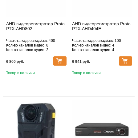
AHD видеорегистратор Proto
AHD видеорегистратор Proto
PTX-AHD802
PTX-AHD404E
Частота кадров кад/сек: 400
Частота кадров кад/сек: 100
Кол-во каналов видео: 8
Кол-во каналов видео: 4
Кол-во каналов аудио: 2
Кол-во каналов аудио: 4
Макс. поддерживаемое
Макс. поддерживаемое
разрешение, Мпикс: 1920×1080
разрешение, Мпикс: 1920×1080
6 800 pуб.
6 941 pуб.
Товар в наличии
Товар в наличии