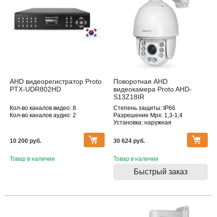
AHD видеорегистратор Proto
Поворотная AHD
PTX-UDR802HD
видеокамера Proto AHD-
S13Z18IR
Кол-во каналов видео: 8
Степень защиты: IP66
Кол-во каналов аудио: 2
Разрешение Mpx: 1,3-1,4
Установка: наружная
Дополнительное оснащение:
поворотная, инфракрасная
10 200 pуб.
30 624 pуб.
подсветка, оптическое
увеличение
Товар в наличии
Объектив (фокусное расстояние,
Товар в наличии
мм): 4.7-84.6
Быстрый заказ