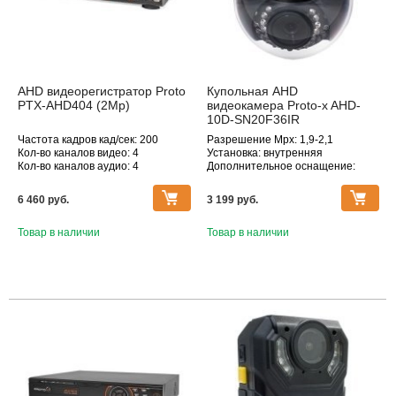
AHD видеорегистратор Proto
Купольная AHD
PTX-AHD404 (2Mp)
видеокамера Proto-x AHD-
10D-SN20F36IR
Частота кадров кад/сек: 200
Разрешение Mpx: 1,9-2,1
Кол-во каналов видео: 4
Установка: внутренняя
Кол-во каналов аудио: 4
Дополнительное оснащение:
Макс. поддерживаемое
инфракрасная подсветка
разрешение, Мпикс: 1920×1080
Объектив (фокусное расстояние,
6 460 pуб.
3 199 pуб.
мм): 2.8
Товар в наличии
Товар в наличии