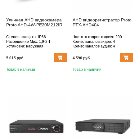
Уличная AHD видеокамера
AHD видеорегистратор Proto
Proto AHD-4W-PE20M212IR
PTX-AHD404
Степень защиты: IP66
Частота кадров кад/сек: 200
Разрешение Mpx: 1,9-2,1
Кол-во каналов видео: 4
Установка: наружная
Кол-во каналов аудио: 4
Дополнительное оснащение:
Макс. поддерживаемое
инфракрасная подсветка
разрешение, Мпикс: 1920×1080
5 015 pуб.
4 590 pуб.
Объектив (фокусное расстояние,
мм): 2.8-12
Товар в наличии
Товар в наличии