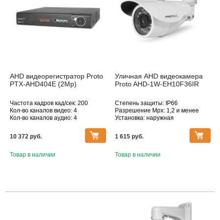
AHD видеорегистратор Proto
Уличная AHD видеокамера
PTX-AHD404E (2Mp)
Proto AHD-1W-EH10F36IR
Частота кадров кад/сек: 200
Степень защиты: IP66
Кол-во каналов видео: 4
Разрешение Mpx: 1,2 и менее
Кол-во каналов аудио: 4
Установка: наружная
Макс. поддерживаемое
Дополнительное оснащение:
разрешение, Мпикс: 1920×1080
инфракрасная подсветка
10 372 pуб.
1 615 pуб.
Объектив (фокусное расстояние,
мм): 2.8
Товар в наличии
Товар в наличии