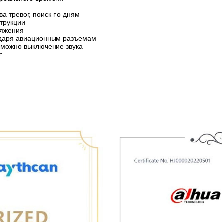
а тревог, поиск по дням
струкции
ряжения
одаря авиационным разъемам
озможно выключение звука
с
)