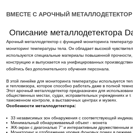
ВМЕСТЕ С АРОЧНЫЙ МЕТАЛЛОДЕТЕКТОР 
Описание металлодетектора D
Арочный металлодетектор с функцией мониторинга температуры
мониторинг температуры тела. Он обладает высокой чувствите
используются специальные материалы повышенной прочности, б
конструкцию и выпускается на унифицированных производственн
обойтись без дополнительного обучения персонала.
В этой линейке для мониторинга температуры используется те
и тепловизора, которое способно работать даже в полной темно
Этот арочный металлодетектор предназначен для использован
общественных местах, судах, исправительных учреждениях и т.
таможенном контроле, в выставочных центрах и музеях.
Особенности металлодетектора:
33 независимых зон обнаружения с соответствующей индика
Минимальный обнаруживаемый объект - монета
ЖК-экран с диагональю 7’’ и интерактивным дружественным
Мониторинг и отображение уровня фоновых помех в режиме