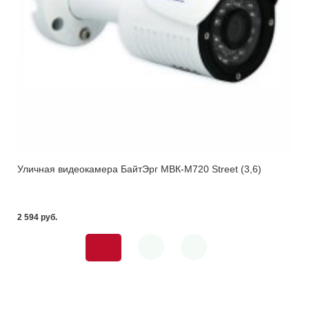
Уличная видеокамера БайтЭрг МВК-М720 Street (3,6)
2 594 pуб.