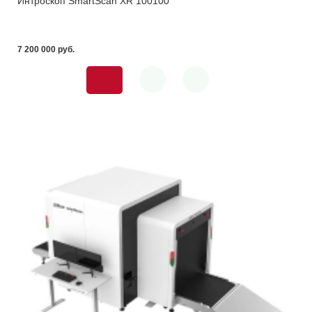
Интроскоп SmartScan XR 100100
7 200 000 pуб.