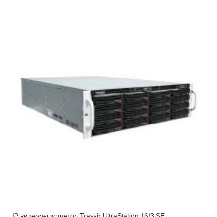
IP видеорегистратор Trassir UltraStation 16/3 SE