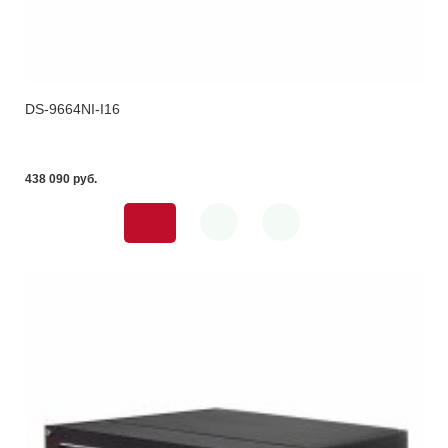
DS-9664NI-I16
438 090 pуб.