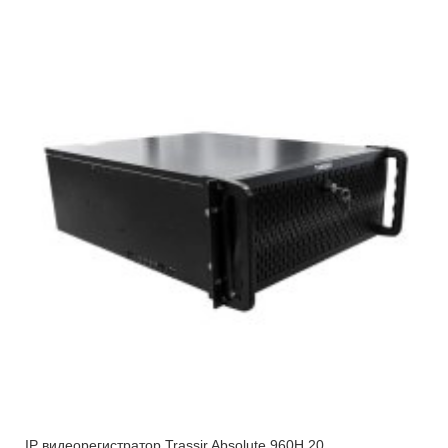
IP видеорегистратор Trassir Absolute 960H 20