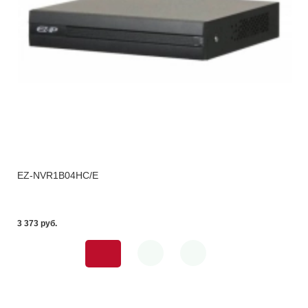
EZ-NVR1B04HC/E
3 373 pуб.