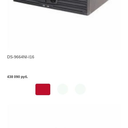
DS-9664NI-I16
438 090 pуб.