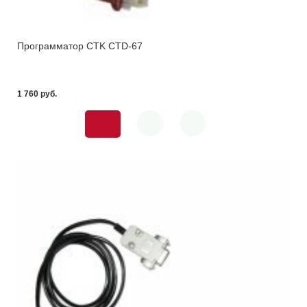
Программатор CTK СTD-67
1 760 pуб.