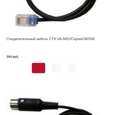
Соединительный кабель CTK VA-M02/CерияСM/GM
264 pуб.