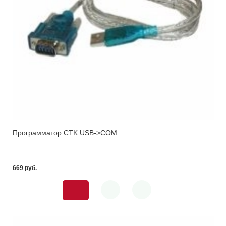
Программатор CTK USB->COM
669 pуб.