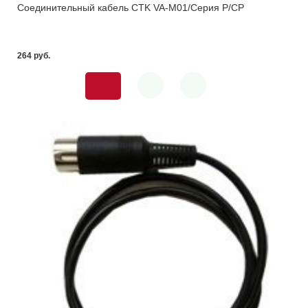
Соединительный кабель CTK VA-M01/Cерия Р/СP
264 pуб.