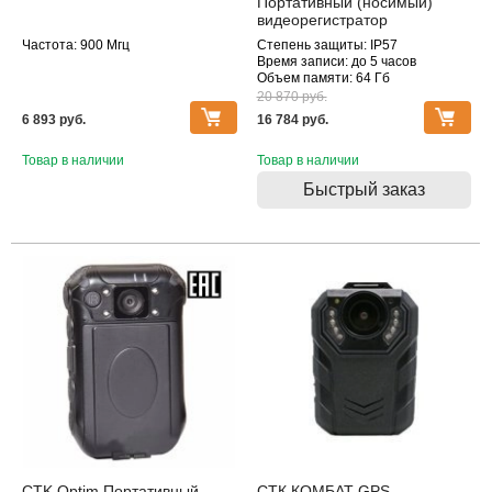
Портативный (носимый)
видеорегистратор
Частота: 900 Мгц
Степень защиты: IP57
Время записи: до 5 часов
Объем памяти: 64 Гб
20 870 pуб.
6 893 pуб.
16 784 pуб.
Товар в наличии
Товар в наличии
Быстрый заказ
Распродажа
CTK Optim Портативный
СТК КОМБАТ GPS