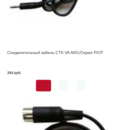
Соединительный кабель CTK VA-M01/Cерия Р/СP
264 pуб.