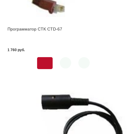
Программатор CTK СTD-67
1 760 pуб.