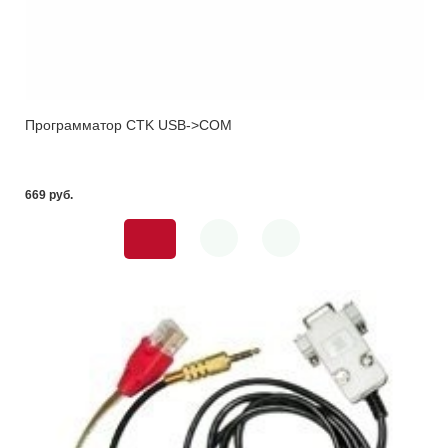
Программатор CTK USB->COM
669 pуб.