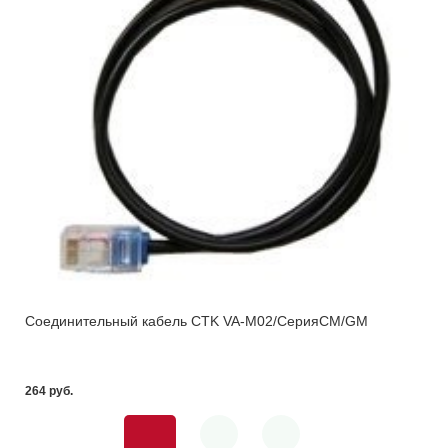
Соединительный кабель CTK VA-M02/CерияСM/GM
264 pуб.