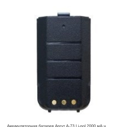
Аккумуляторная батарея Аргут А-73 Li-pol 2000 мА·ч