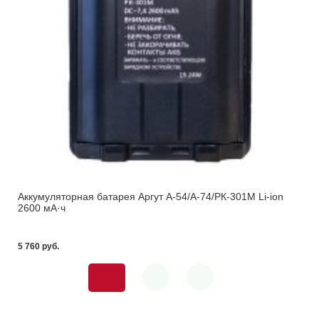
Аккумуляторная батарея Аргут А-54/А-74/РК-301М Li-ion
2600 мА·ч
5 760 pуб.