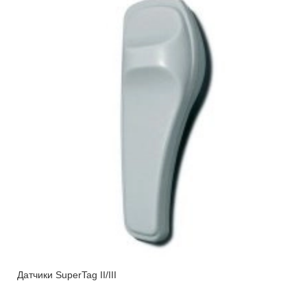
Датчики SuperTag II/III