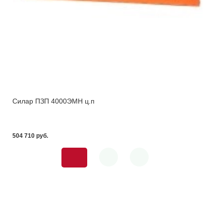
Силар ПЗП 4000ЭМН ц.п
504 710 pуб.