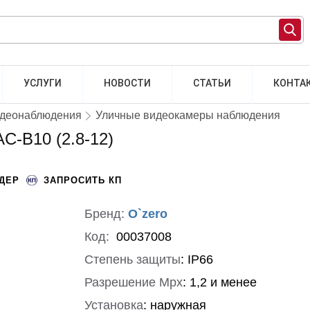
УСЛУГИ
НОВОСТИ
СТАТЬИ
КОНТА
идеонаблюдения
Уличные видеокамеры наблюдения
C-B10 (2.8-12)
НДЕР
ЗАПРОСИТЬ КП
Бренд:
O`zero
Код:
00037008
Степень защиты
:
IP66
Разрешение Mpx
:
1,2 и менее
Установка
:
наружная