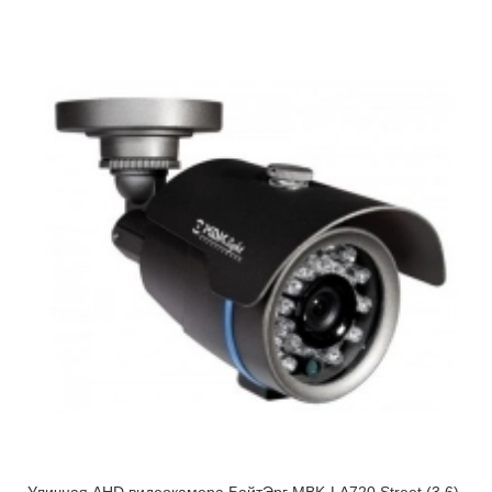
Уличная AHD видеокамера БайтЭрг МВK-LA720 Street (3,6)