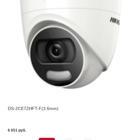
DS-2CE72HFT-F(3.6mm)
6 651 pуб.