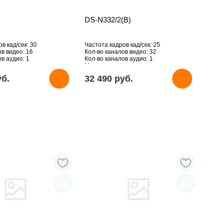
DS-N332/2(B)
в кад/сек: 30
Частота кадров кад/сек: 25
ов видео: 16
Кол-во каналов видео: 32
в аудио: 1
Кол-во каналов аудио: 1
рживаемое разрешение,
Макс. поддерживаемое разрешение,
2160
Мпикс: 3840x2160
уб.
32 490 pуб.
вует
HDD: Отсутствует