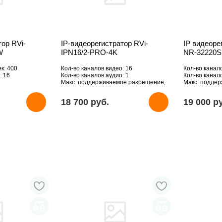
тор RVi-
IP-видеорегистратор RVi-
IP видеор
W
IPN16/2-PRO-4K
NR-32220S
к: 400
Кол-во каналов видео: 16
Кол-во канал
: 16
Кол-во каналов аудио: 1
Кол-во канало
Макс. поддерживаемое разрешение,
Макс. подде
Мпикс: 3840x2160
Мпикс: 1920x
HDD: Отсутствует
18 700 pуб.
19 000 p