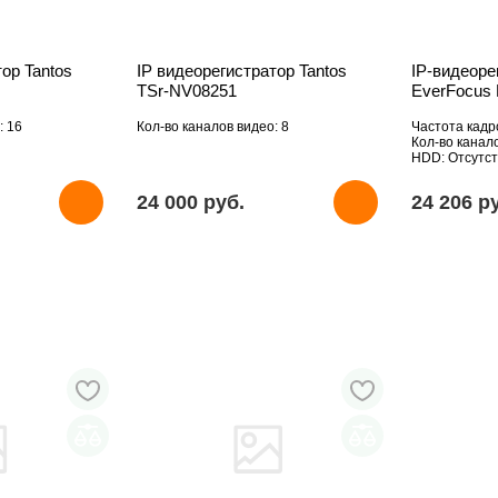
ор Tantos
IP видеорегистратор Tantos
IP-видеоре
TSr-NV08251
EverFocus
: 16
Кол-во каналов видео: 8
Частота кадро
Кол-во канало
HDD: Отсутст
24 000 pуб.
24 206 p