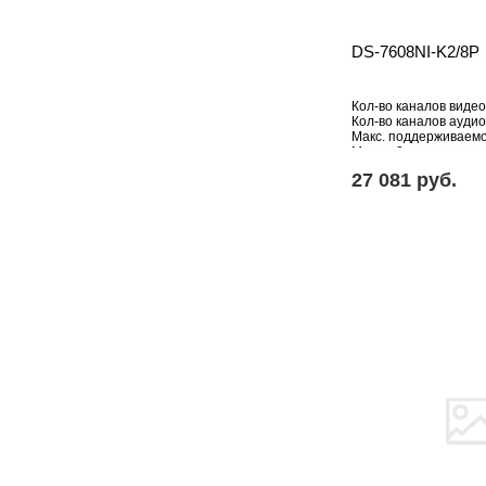
DS-7608NI-K2/8P
Кол-во каналов видео
Кол-во каналов аудио
Макс. поддерживаем
Мпикс: 8
HDD: Отсутствует
27 081 pуб.