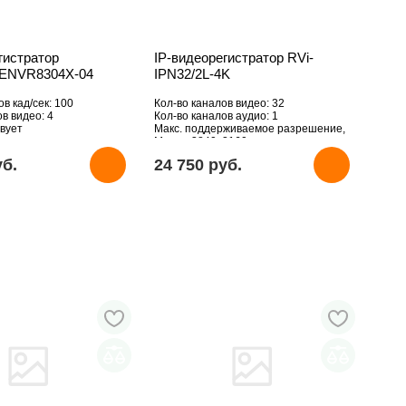
гистратор
IP-видеорегистратор RVi-
 ENVR8304X-04
IPN32/2L-4K
в кад/сек: 100
Кол-во каналов видео: 32
в видео: 4
Кол-во каналов аудио: 1
вует
Макс. поддерживаемое разрешение,
Мпикс: 3840x2160
HDD: Отсутствует
уб.
24 750 pуб.