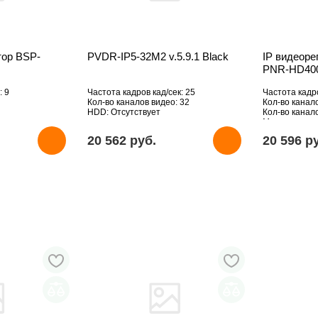
тор BSP-
PVDR-IP5-32M2 v.5.9.1 Black
IP видеоре
PNR-HD40
: 9
Частота кадров кад/сек: 25
Частота кадро
Кол-во каналов видео: 32
Кол-во канало
HDD: Отсутствует
Кол-во канало
Макс. подде
Мпикс: 1920х
20 562 pуб.
20 596 p