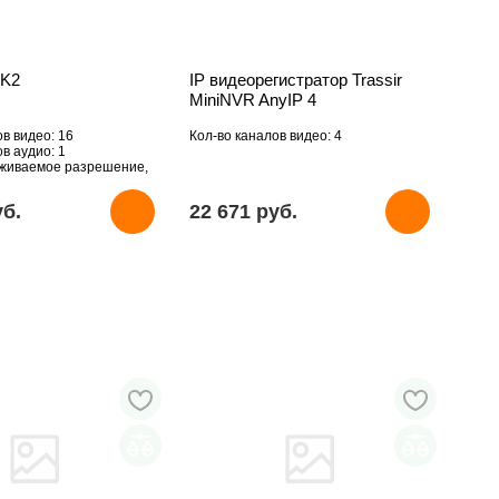
-K2
IP видеорегистратор Trassir
MiniNVR AnyIP 4
ов видео: 16
Кол-во каналов видео: 4
в аудио: 1
рживаемое разрешение,
вует
уб.
22 671 pуб.