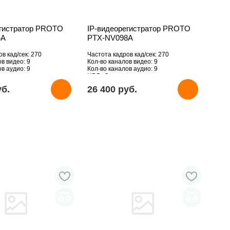
егистратор PROTO
IP-видеорегистратор PROTO
4A
PTX-NV098A
в кад/сек: 270
Частота кадров кад/сек: 270
в видео: 9
Кол-во каналов видео: 9
в аудио: 9
Кол-во каналов аудио: 9
вует
HDD: Отсутствует
уб.
26 400 pуб.