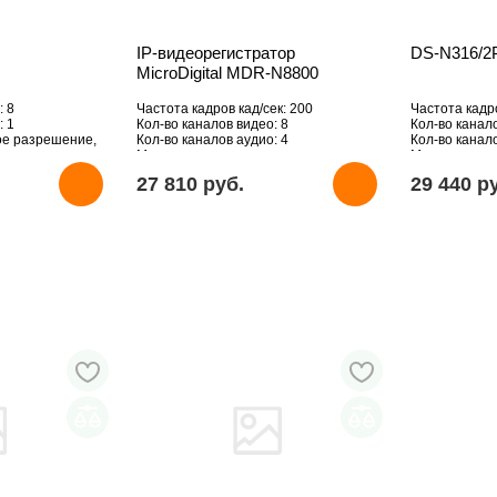
IP-видеорегистратор
DS-N316/2
MicroDigital MDR-N8800
: 8
Частота кадров кад/сек: 200
Частота кадро
: 1
Кол-во каналов видео: 8
Кол-во канал
ое разрешение,
Кол-во каналов аудио: 4
Кол-во канало
Макс. поддерживаемое разрешение,
Макс. подде
Мпикс: 2048х1536
Мпикс: 3840x
27 810 pуб.
29 440 p
HDD: Отсутст