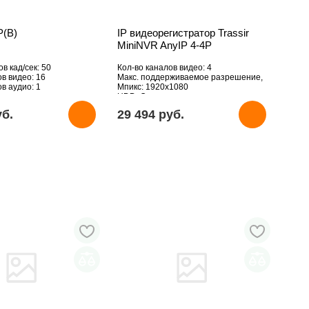
P(B)
IP видеорегистратор Trassir
MiniNVR AnyIP 4-4P
в кад/сек: 50
Кол-во каналов видео: 4
ов видео: 16
Макс. поддерживаемое разрешение,
в аудио: 1
Мпикс: 1920х1080
рживаемое разрешение,
HDD: Отсутствует
2160
уб.
29 494 pуб.
вует