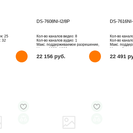
DS-7608NI-I2/8P
DS-7616NI
к: 25
Кол-во каналов видео: 8
Кол-во канал
: 32
Кол-во каналов аудио: 1
Кол-во канало
Макс. поддерживаемое разрешение,
Макс. подде
Мпикс: 1920×1080
Мпикс: 8
HDD: Отсутст
22 156 pуб.
22 491 p