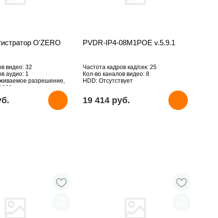
егистратор O'ZERO
PVDR-IP4-08M1POE v.5.9.1
ов видео: 32
Частота кадров кад/сек: 25
в аудио: 1
Кол-во каналов видео: 8
рживаемое разрешение,
HDD: Отсутствует
1080
уб.
19 414 pуб.