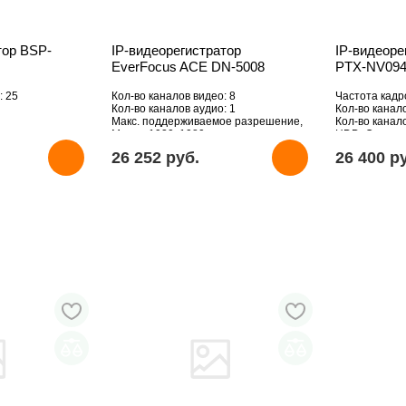
тор BSP-
IP-видеорегистратор
IP-видеор
EverFocus ACE DN-5008
PTX-NV09
: 25
Кол-во каналов видео: 8
Частота кадро
Кол-во каналов аудио: 1
Кол-во канало
Макс. поддерживаемое разрешение,
Кол-во канало
Мпикс: 1920х1080
HDD: Отсутст
26 252 pуб.
26 400 p