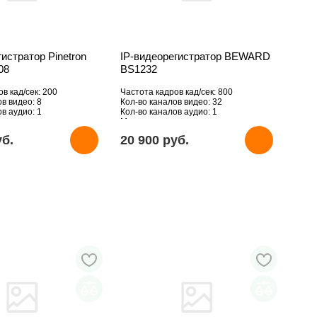
гистратор Pinetron
IP-видеорегистратор BEWARD
08
BS1232
в кад/сек: 200
Частота кадров кад/сек: 800
в видео: 8
Кол-во каналов видео: 32
в аудио: 1
Кол-во каналов аудио: 1
рживаемое разрешение,
Макс. поддерживаемое разрешение,
1080
Мпикс: 1920х1080
уб.
20 900 pуб.