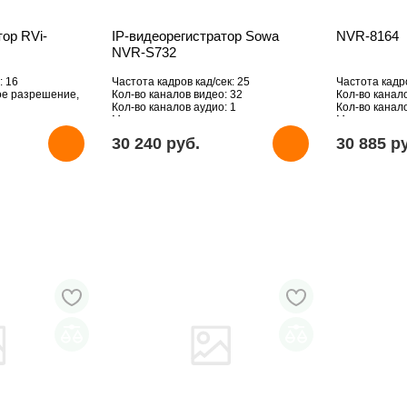
тор RVi-
IP-видеорегистратор Sowa
NVR-8164
NVR-S732
: 16
Частота кадров кад/сек: 25
Частота кадро
ое разрешение,
Кол-во каналов видео: 32
Кол-во канал
Кол-во каналов аудио: 1
Кол-во канало
Макс. поддерживаемое разрешение,
Макс. подде
Мпикс: 5
Мпикс: 3840x
30 240 pуб.
30 885 p
HDD: Отсутствует
HDD: Отсутст