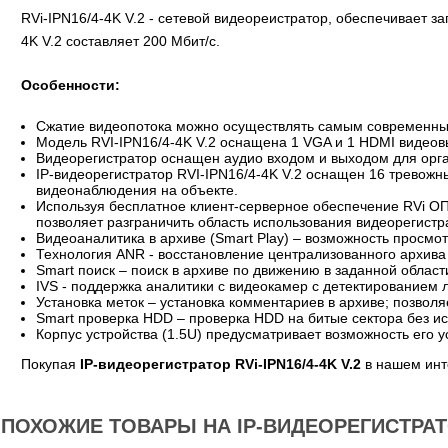
RVi-IPN16/4-4K V.2 - сетевой видеореистратор, обеспечивает
4K V.2 составляет 200 Мбит/с.
Особенности:
Сжатие видеопотока можно осуществлять самым современным 
Модель RVI-IPN16/4-4K V.2 оснащена 1 VGA и 1 HDMI видеов
Видеорегистратор оснащен аудио входом и выходом для орг
IP-видеорегистратор RVI-IPN16/4-4K V.2 оснащен 16 тревож
видеонаблюдения на объекте.
Используя бесплатное клиент-серверное обеспечение RVi ОП
позволяет разграничить область использования видеорегистр
Видеоаналитика в архиве (Smart Play) – возможность просм
Технология ANR - восстановление централизованного архива
Smart поиск – поиск в архиве по движению в заданной облас
IVS - поддержка аналитики с видеокамер с детектированием 
Установка меток – установка комментариев в архиве; позволя
Smart проверка HDD – проверка HDD на битые сектора без и
Корпус устройства (1.5U) предусматривает возможность его ус
Покупая
IP-видеорегистратор RVi-IPN16/4-4K V.2
в нашем инте
ПОХОЖИЕ ТОВАРЫ НА IP-ВИДЕОРЕГИСТРАТОР