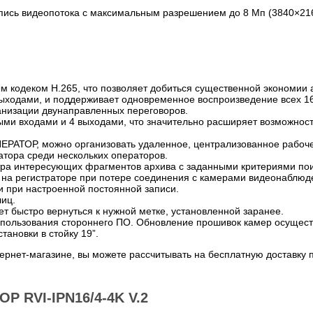
 запись видеопотока с максимальным разрешением до 8 Мп (3840×2
кодеком H.265, что позволяет добиться существенной экономии ар
ыходами, и поддерживает одновременное воспроизведение всех 16
анизации двунаправленных переговоров.
ными входами и 4 выходами, что значительно расширяет возможнос
ЕРАТОР, можно организовать удаленное, централизованное рабоче
атора среди нескольких операторов.
отра интересующих фрагментов архива с заданными критериями пои
 на регистраторе при потере соединения с камерами видеонаблюде
ти при настроенной постоянной записи.
лиц.
ет быстро вернуться к нужной метке, установленной заранее.
спользования стороннего ПО. Обновление прошивок камер осущест
тановки в стойку 19”.
рнет-магазине, вы можете рассчитывать на бесплатную доставку 
 RVI-IPN16/4-4K V.2