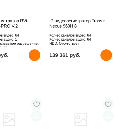
гистратор RVi-
IP видеорегистратор Trassir
-PRO V.2
Nexus 960H 8
ов видео: 64
Кол-во каналов видео: 64
в аудио: 1
Кол-во каналов аудио: 64
рживаемое разрешение,
HDD: Отсутствует
2160
вует
pуб.
139 361 pуб.