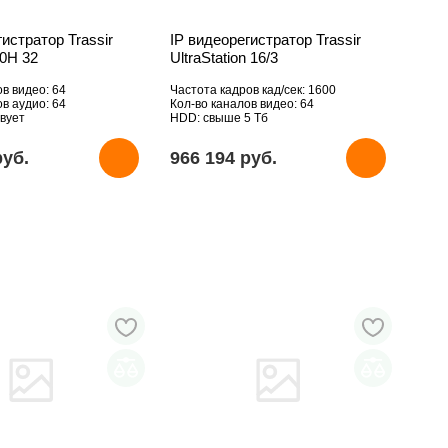
гистратор Trassir
IP видеорегистратор Trassir
60H 32
UltraStation 16/3
ов видео: 64
Частота кадров кад/сек: 1600
ов аудио: 64
Кол-во каналов видео: 64
вует
HDD: свыше 5 Тб
pуб.
966 194 pуб.
ТОВАРА НЕТ В НАЛИЧИИ