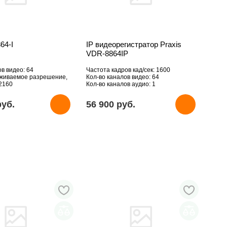
64-I
IP видеорегистратор Praxis
VDR-8864IP
ов видео: 64
Частота кадров кад/сек: 1600
рживаемое разрешение,
Кол-во каналов видео: 64
2160
Кол-во каналов аудио: 1
вует
pуб.
56 900 pуб.