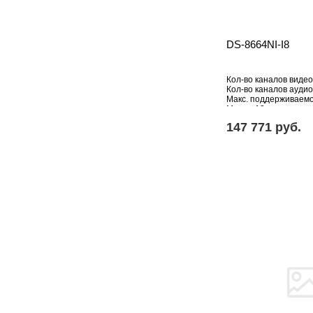
DS-8664NI-I8
Кол-во каналов видео
Кол-во каналов аудио
Макс. поддерживаем
Мпикс: 12
HDD: Отсутствует
147 771 pуб.