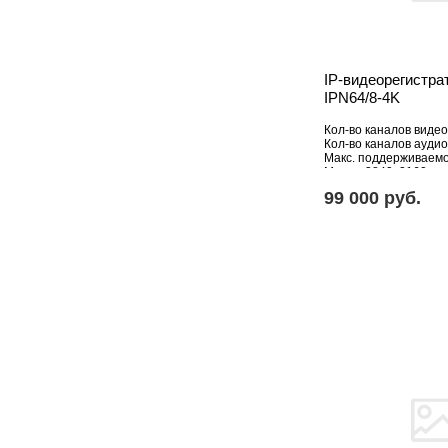
IP-видеорегистра
IPN64/8-4K
Кол-во каналов видео
Кол-во каналов аудио
Макс. поддерживаем
Мпикс: 3840x2160
HDD: Отсутствует
99 000 pуб.