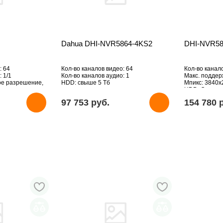
Dahua DHI-NVR5864-4KS2
DHI-NVR58
: 64
Кол-во каналов видео: 64
Кол-во канал
 1/1
Кол-во каналов аудио: 1
Макс. подде
ое разрешение,
HDD: свыше 5 Тб
Мпикс: 3840х
HDD: Отсутст
97 753 pуб.
154 780 