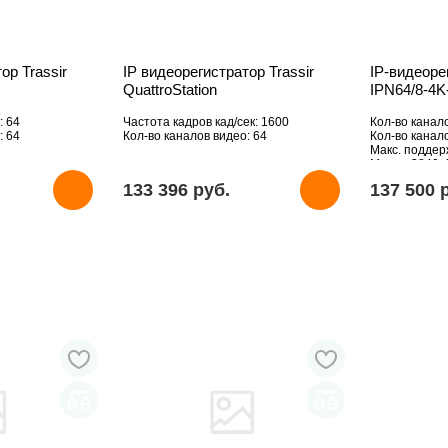
ор Trassir
IP видеорегистратор Trassir
IP-видеоре
QuattroStation
IPN64/8-4K
: 64
Частота кадров кад/сек: 1600
Кол-во канал
: 64
Кол-во каналов видео: 64
Кол-во канало
Макс. подде
Мпикс: 3840x
HDD: Отсутст
133 396 pуб.
137 500 