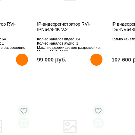
тор RVi-
IP-видеорегистратор RVi-
IP видеоре
IPN64/8-4K V.2
TSr-NV648
: 64
Кол-во каналов видео: 64
Кол-во канал
: 1
Кол-во каналов аудио: 1
ое разрешение,
Макс. поддерживаемое разрешение,
Мпикс: 3840x2160
HDD: Отсутствует
99 000 pуб.
107 600 