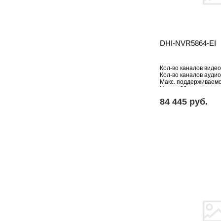
DHI-NVR5864-EI
Кол-во каналов видео
Кол-во каналов аудио:
Макс. поддерживаем
Мпикс: 32
HDD: свыше 5 Тб
84 445 pуб.