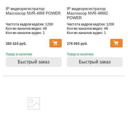
IP видеорегистратор
IP видеорегистратор
Macroscop NVR-48M POWER
Macroscop NVR-48M2
POWER
Частота кадров кад/сек: 1200
Частота кадров кад/сек: 1200
Кол-во каналов видео: 48
Кол-во каналов видео: 48
Кол-во каналов аудио: 1
Кол-во каналов аудио: 1
Макс. поддерживаемое
Макс. поддерживаемое
разрешение, Мпикс: 1920х1080
разрешение, Мпикс: 1920х1080
360 424 pуб.
376 065 pуб.
Товар в наличии
Товар в наличии
Быстрый заказ
Быстрый заказ
Товара нет в наличии