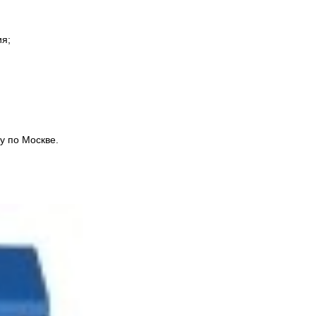
ия;
у по Москве.