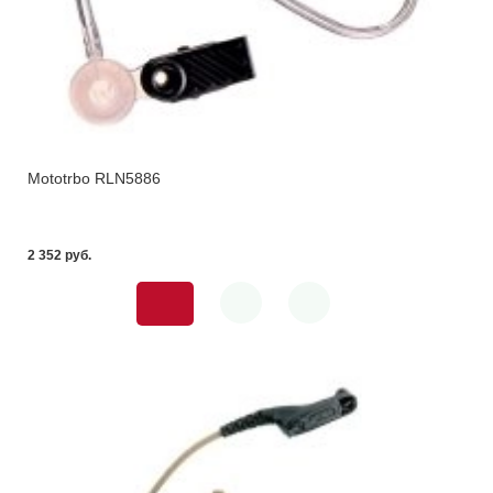
Mototrbo RLN5886
2 352 pуб.