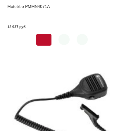
Mototrbo PMMN4071A
12 937 pуб.