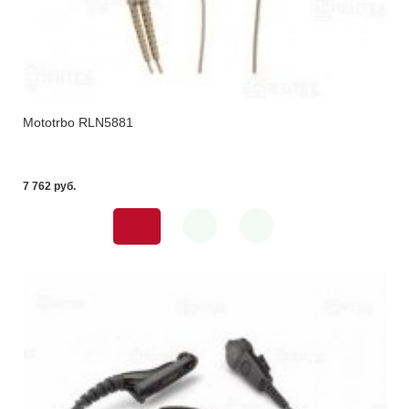
Mototrbo RLN5881
7 762 pуб.