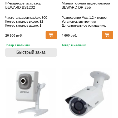
IP-видеорегистратор
Миниатюрная видеокамера
BEWARD BS1232
BEWARD DP-255
Частота кадров кад/сек: 800
Разрешение Mpx: 1,2 и менее
Кол-во каналов видео: 32
Установка: внутренняя
Кол-во каналов аудио: 1
Дополнительное оснащение:
Макс. поддерживаемое
датчик движения
разрешение, Мпикс: 1920х1080
Объектив (фокусное расстояние,
20 900 pуб.
4 600 pуб.
мм): без объектива
Товар в наличии
Товар в наличии
Быстрый заказ