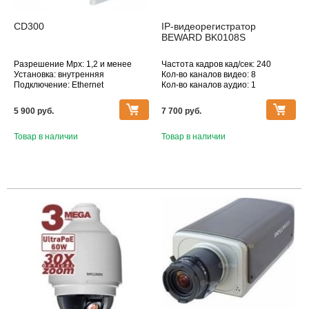
CD300
IP-видеорегистратор
BEWARD BK0108S
Разрешение Mpx: 1,2 и менее
Частота кадров кад/сек: 240
Установка: внутренняя
Кол-во каналов видео: 8
Подключение: Ethernet
Кол-во каналов аудио: 1
Дополнительное оснащение:
Макс. поддерживаемое
датчик движения, микрофон
разрешение, Мпикс: 1920x1080
5 900 pуб.
7 700 pуб.
Объектив (фокусное расстояние,
мм): 2.5
Товар в наличии
Товар в наличии