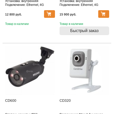
Установка: внутренняя
Установка: внутренняя
Подключение: Ethernet, 4G
Подключение: Ethernet, 4G
Дополнительное оснащение:
Дополнительное оснащение:
датчик движения, микрофон
датчик движения, микрофон
12 800 pуб.
15 900 pуб.
Объектив (фокусное расстояние,
Объектив (фокусное расстояние,
мм): 2.5
мм): 2.5
Товар в наличии
Товар в наличии
Быстрый заказ
CD600
CD320