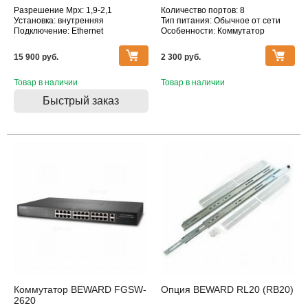
Разрешение Mpx: 1,9-2,1
Количество портов: 8
Установка: внутренняя
Тип питания: Обычное от сети
Подключение: Ethernet
Особенности: Коммутатор
Дополнительное оснащение:
датчик движения, инфракрасная
15 900 pуб.
2 300 pуб.
подсветка
Объектив (фокусное расстояние,
мм): 2.8-11
Товар в наличии
Товар в наличии
Быстрый заказ
Коммутатор BEWARD FGSW-
Опция BEWARD RL20 (RB20)
2620