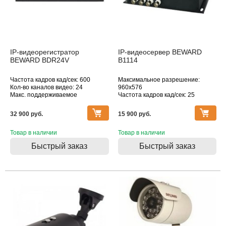
IP-видеорегистратор
IP-видеосервер BEWARD
BEWARD BDR24V
B1114
Частота кадров кад/сек: 600
Максимальное разрешение:
Кол-во каналов видео: 24
960x576
Макс. поддерживаемое
Частота кадров кад/сек: 25
разрешение, Мпикс: 3072x2048
Кол-во каналов видео: 4
Кол-во каналов аудио: 4
32 900 pуб.
15 900 pуб.
Товар в наличии
Товар в наличии
Быстрый заказ
Быстрый заказ