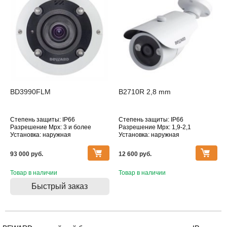
BD3990FLM
B2710R 2,8 mm
Степень защиты: IP66
Степень защиты: IP66
Разрешение Mpx: 3 и более
Разрешение Mpx: 1,9-2,1
Установка: наружная
Установка: наружная
Подключение: Ethernet
Подключение: Ethernet
Дополнительное оснащение:
Дополнительное оснащение:
93 000 pуб.
12 600 pуб.
датчик движения,
датчик движения, инфракрасная
антивандальное исполнение,
подсветка
инфракрасная подсветка
Товар в наличии
Объектив (фокусное расстояние,
Товар в наличии
Объектив (фокусное расстояние,
мм): 2.8
Быстрый заказ
мм): 1.65