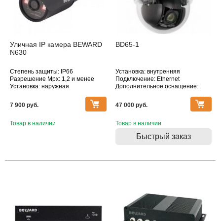
Уличная IP камера BEWARD
BD65-1
N630
Степень защиты: IP66
Установка: внутренняя
Разрешение Mpx: 1,2 и менее
Подключение: Ethernet
Установка: наружная
Дополнительное оснащение:
Подключение: Ethernet
поворотная, датчик движения,
Дополнительное оснащение:
оптическое увеличение
7 900 pуб.
47 000 pуб.
датчик движения, инфракрасная
Объектив (фокусное расстояние,
подсветка
мм): 3.8-45.6
Объектив (фокусное расстояние,
Товар в наличии
Товар в наличии
мм): 4.0
Быстрый заказ