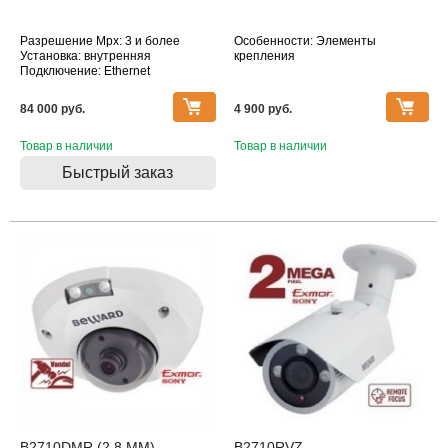
Разрешение Mpx: 3 и более
Особенности: Элементы
Установка: внутренняя
крепления
Подключение: Ethernet
Дополнительное оснащение:
датчик движения, инфракрасная
84 000 pуб.
4 900 pуб.
подсветка, микрофон
Объектив (фокусное расстояние,
мм): 1.65
Товар в наличии
Товар в наличии
Быстрый заказ
B2710DMR (2,8 ММ)
B2710RVZ