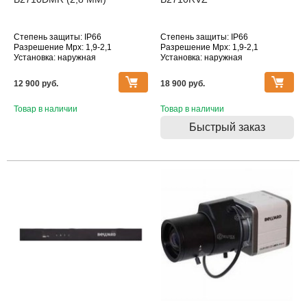
Степень защиты: IP66
Степень защиты: IP66
Разрешение Mpx: 1,9-2,1
Разрешение Mpx: 1,9-2,1
Установка: наружная
Установка: наружная
Подключение: Ethernet
Подключение: Ethernet
Дополнительное оснащение:
Дополнительное оснащение:
12 900 pуб.
18 900 pуб.
датчик движения,
датчик движения, инфракрасная
антивандальное исполнение,
подсветка, оптическое
инфракрасная подсветка
Товар в наличии
увеличение
Товар в наличии
Объектив (фокусное расстояние,
Объектив (фокусное расстояние,
Быстрый заказ
мм): 2.8
мм): 2.8-11