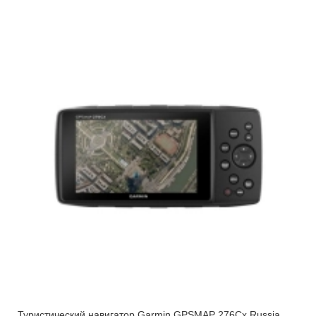
Туристический навигатор Garmin GPSMAP 276Cx Russia