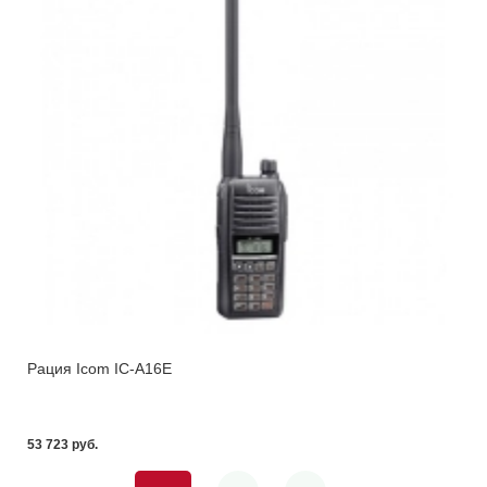
Рация Icom IC-A16E
53 723 pуб.