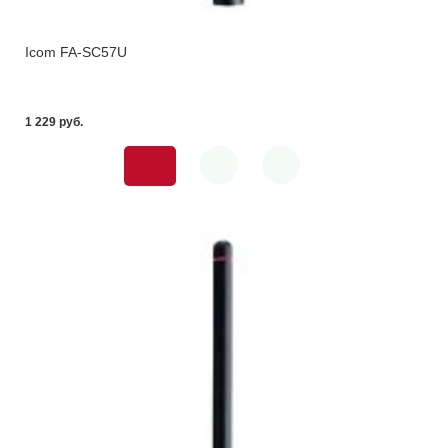
Icom FA-SC57U
1 229 pуб.