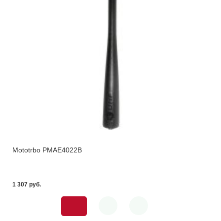
Mototrbo PMAE4022B
1 307 pуб.