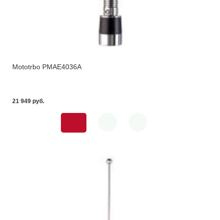
Mototrbo PMAE4036A
21 949 pуб.