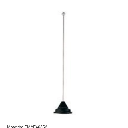
Mototrbo PMAE4035A