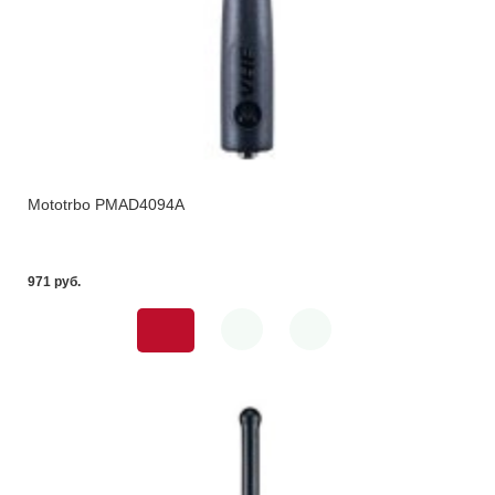
Mototrbo PMAD4094A
971 pуб.