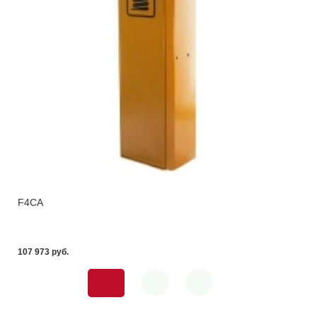
F4CА
107 973 pуб.