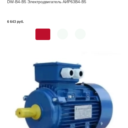
DW-B4-В5 Электродвигатель АИР63В4-В5
6 643 pуб.