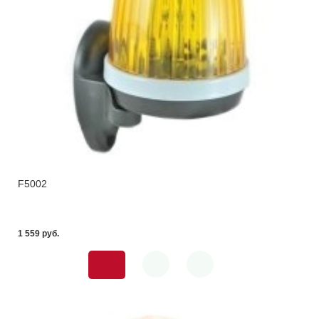
F5002
1 559 pуб.