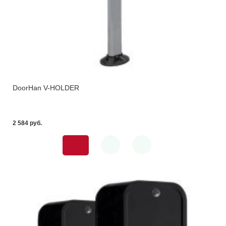
DoorHan V-HOLDER
2 584 pуб.