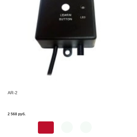
AR-2
2 568 pуб.