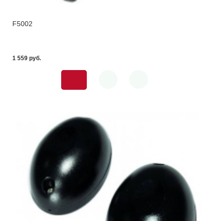
F5002
1 559 pуб.