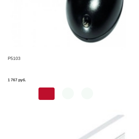
P5103
1 767 pуб.