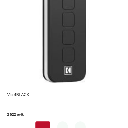
Vic-4BLACK
2 522 pуб.