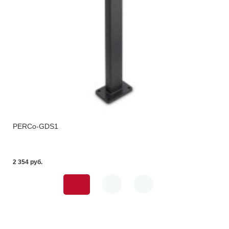
PERCo-GDS1
2 354 pуб.