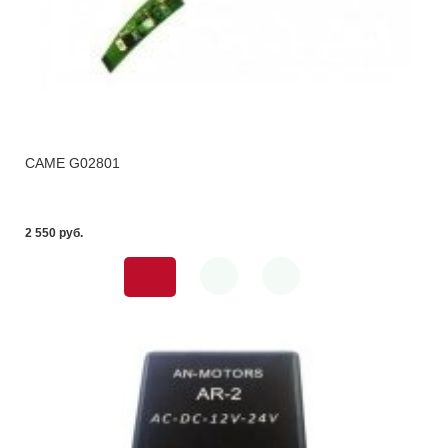
CAME G02801
2 550 pуб.