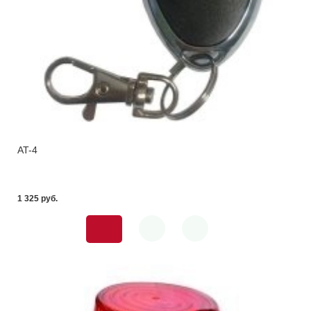
AT-4
1 325 pуб.