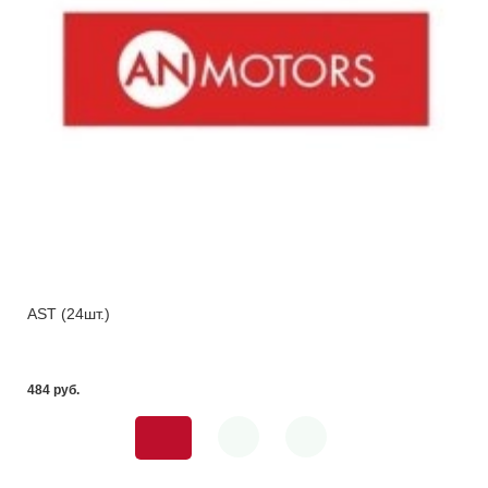
AST (24шт.)
484 pуб.