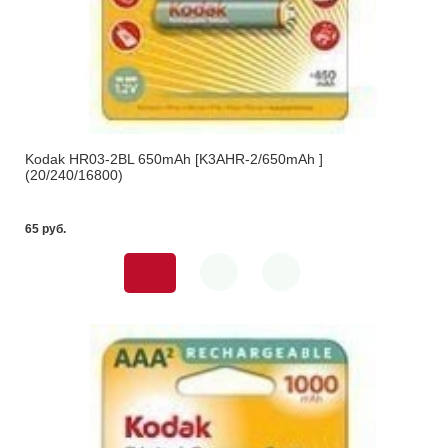
Kodak HR03-2BL 650mАh [K3AHR-2/650mАh ]
(20/240/16800)
65 pуб.