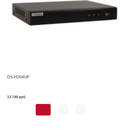
DS-H204UP
13 740 pуб.