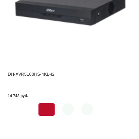
DH-XVR5108HS-4KL-I2
14 748 pуб.