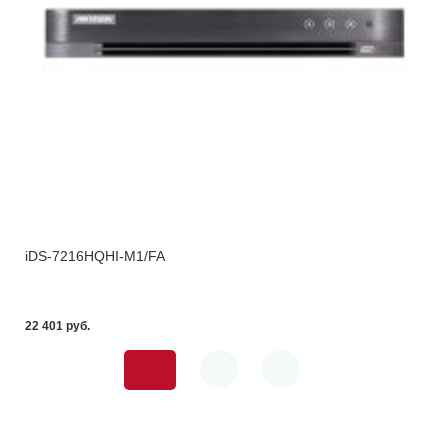
iDS-7216HQHI-M1/FA
22 401 pуб.